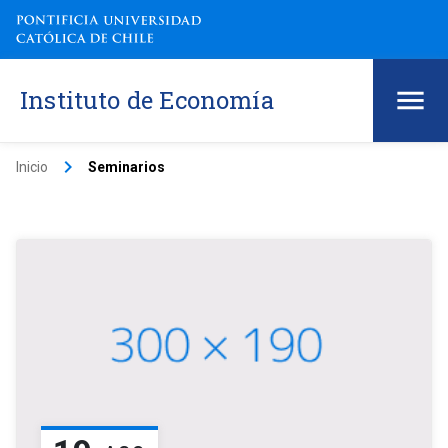
Instituto de Economía
keyboard_arrow_right
Inicio
Seminarios