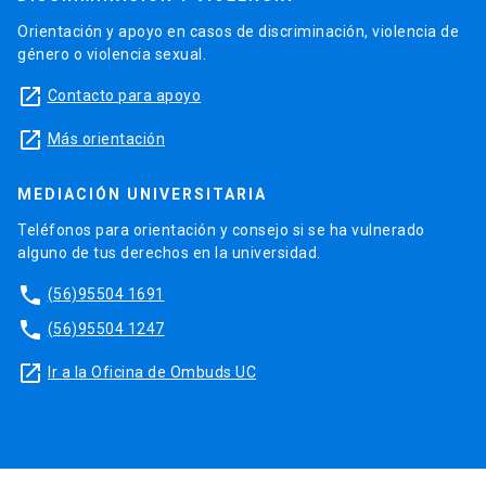
Orientación y apoyo en casos de discriminación, violencia de
género o violencia sexual.
launch
Contacto para apoyo
launch
Más orientación
MEDIACIÓN UNIVERSITARIA
Teléfonos para orientación y consejo si se ha vulnerado
alguno de tus derechos en la universidad.
phone
(56)95504 1691
phone
(56)95504 1247
launch
Ir a la Oficina de Ombuds UC