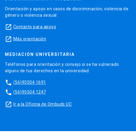
Orientación y apoyo en casos de discriminación, violencia de
género o violencia sexual.
launch
Contacto para apoyo
launch
Más orientación
MEDIACIÓN UNIVERSITARIA
Teléfonos para orientación y consejo si se ha vulnerado
alguno de tus derechos en la universidad.
phone
(56)95504 1691
phone
(56)95504 1247
launch
Ir a la Oficina de Ombuds UC