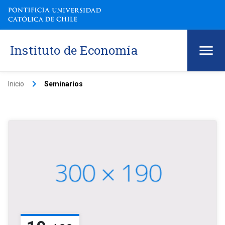
Instituto de Economía
keyboard_arrow_right
Inicio
Seminarios