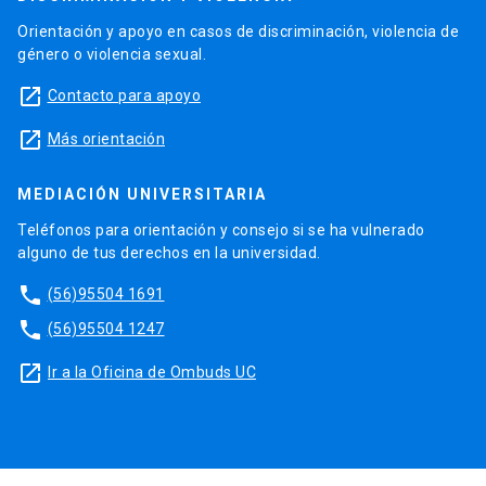
Orientación y apoyo en casos de discriminación, violencia de
género o violencia sexual.
launch
Contacto para apoyo
launch
Más orientación
MEDIACIÓN UNIVERSITARIA
Teléfonos para orientación y consejo si se ha vulnerado
alguno de tus derechos en la universidad.
phone
(56)95504 1691
phone
(56)95504 1247
launch
Ir a la Oficina de Ombuds UC