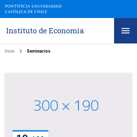
Instituto de Economía
keyboard_arrow_right
Inicio
Seminarios