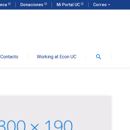
teca
Donaciones
Mi Portal UC
Correo
arrow_drop_down
search
Contacto
Working at Econ UC