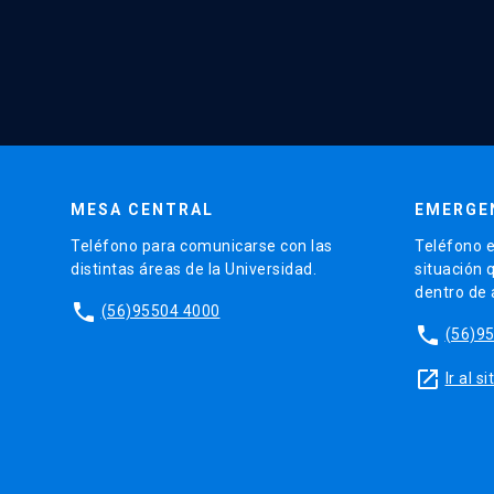
MESA CENTRAL
EMERGE
Teléfono para comunicarse con las
Teléfono e
distintas áreas de la Universidad.
situación 
dentro de
phone
(56)95504 4000
phone
(56)9
launch
Ir al 