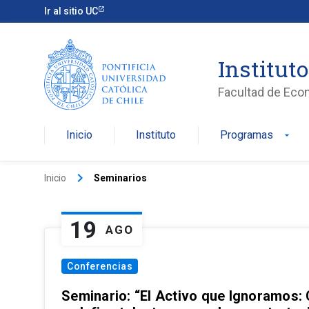
Ir al sitio UC
Institut
Facultad de Eco
Inicio
Instituto
Programas
arrow_drop_down
keyboard_arrow_right
Inicio
Seminarios
19
AGO
Conferencias
Seminario: “El Activo que Ignoramos: