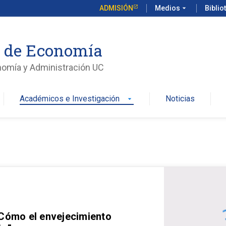
ADMISIÓN
Medios
arrow_drop_down
Biblio
o de Economía
nomía y Administración UC
Académicos e Investigación
Noticias
arrow_drop_down
 Cómo el envejecimiento