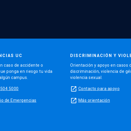
NCIAS UC
DISCRIMINACIÓN Y VIOL
n caso de accidente o
Orientación y apoyo en casos 
que ponga en riesgo tu vida
discriminación, violencia de g
 algún campus.
violencia sexual.
launch
5504 5000
Contacto para apoyo
launch
sitio de Emergencias
Más orientación