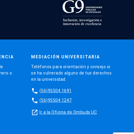
ENCIA
MEDIACIÓN UNIVERSITARIA
de
Teléfonos para orientación y consejo si
énero o
se ha vulnerado alguno de tus derechos
en la universidad.
phone
(56)95504 1691
phone
(56)95504 1247
launch
Ir a la Oficina de Ombuds UC