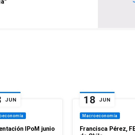
ia”
3
18
JUN
JUN
oeconomía
Macroeconomía
entación IPoM junio
Francisca Pérez, F