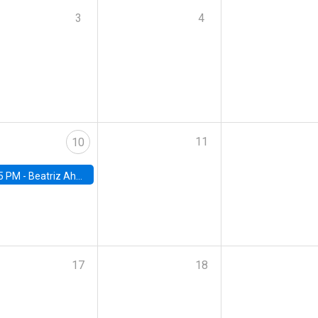
3
4
11
10
5 PM -
Beatriz Ahumada, PhD candidate, Universidad de Pittsburgh
17
18