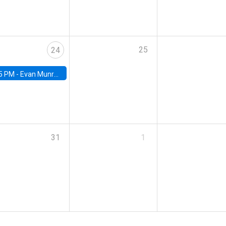
25
24
5 PM -
Evan Munro, Neyman Visiting Assistant Professor in the Department of Statistics at UC Berkeley
31
1