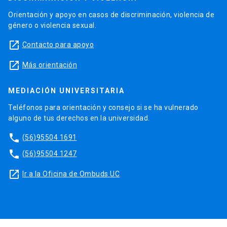
Orientación y apoyo en casos de discriminación, violencia de
género o violencia sexual.
launch
Contacto para apoyo
launch
Más orientación
MEDIACIÓN UNIVERSITARIA
Teléfonos para orientación y consejo si se ha vulnerado
alguno de tus derechos en la universidad.
phone
(56)95504 1691
phone
(56)95504 1247
launch
Ir a la Oficina de Ombuds UC