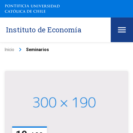
Instituto de Economía
keyboard_arrow_right
Inicio
Seminarios