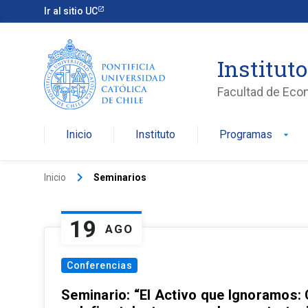
Ir al sitio UC
Institut
Facultad de Eco
Inicio
Instituto
Programas
arrow_drop_down
keyboard_arrow_right
Inicio
Seminarios
19
AGO
Conferencias
Seminario: “El Activo que Ignoramos: