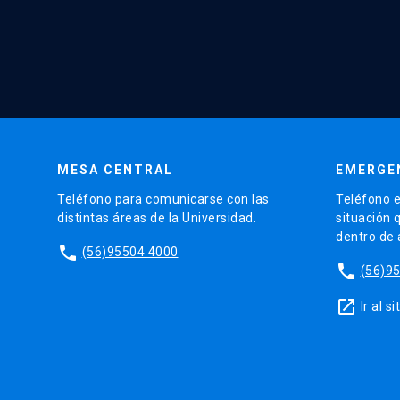
MESA CENTRAL
EMERGE
Teléfono para comunicarse con las
Teléfono e
distintas áreas de la Universidad.
situación 
dentro de
phone
(56)95504 4000
phone
(56)9
launch
Ir al 