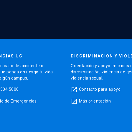
NCIAS UC
DISCRIMINACIÓN Y VIOL
n caso de accidente o
Orientación y apoyo en casos 
que ponga en riesgo tu vida
discriminación, violencia de g
 algún campus.
violencia sexual.
launch
5504 5000
Contacto para apoyo
launch
sitio de Emergencias
Más orientación