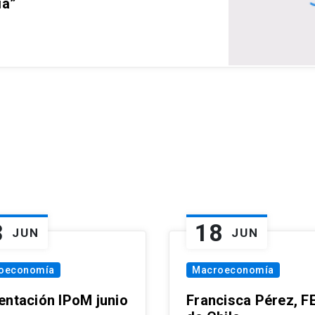
ia”
3
18
JUN
JUN
oeconomía
Macroeconomía
entación IPoM junio
Francisca Pérez, F