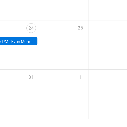
25
24
5 PM -
Evan Munro, Neyman Visiting Assistant Professor in the Department of Statistics at UC Berkeley
31
1