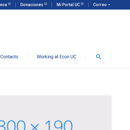
teca
Donaciones
Mi Portal UC
Correo
arrow_drop_down
search
Contacto
Working at Econ UC