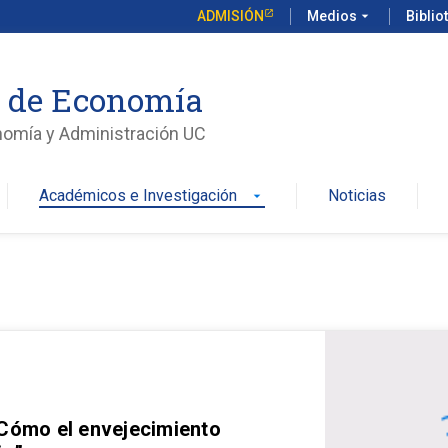
ADMISIÓN
Medios
arrow_drop_down
Biblio
o de Economía
nomía y Administración UC
Académicos e Investigación
Noticias
arrow_drop_down
 Cómo el envejecimiento