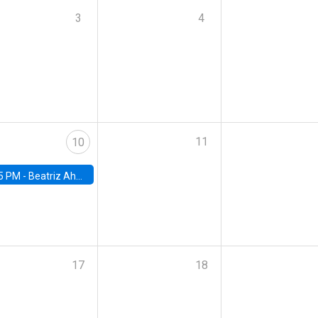
3
4
11
10
5 PM -
Beatriz Ahumada, PhD candidate, Universidad de Pittsburgh
17
18