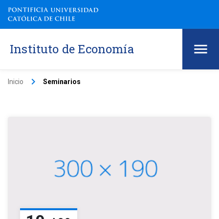
Instituto de Economía
keyboard_arrow_right
Inicio
Seminarios