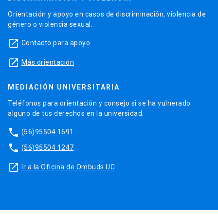
Orientación y apoyo en casos de discriminación, violencia de
género o violencia sexual.
launch
Contacto para apoyo
launch
Más orientación
MEDIACIÓN UNIVERSITARIA
Teléfonos para orientación y consejo si se ha vulnerado
alguno de tus derechos en la universidad.
phone
(56)95504 1691
phone
(56)95504 1247
launch
Ir a la Oficina de Ombuds UC