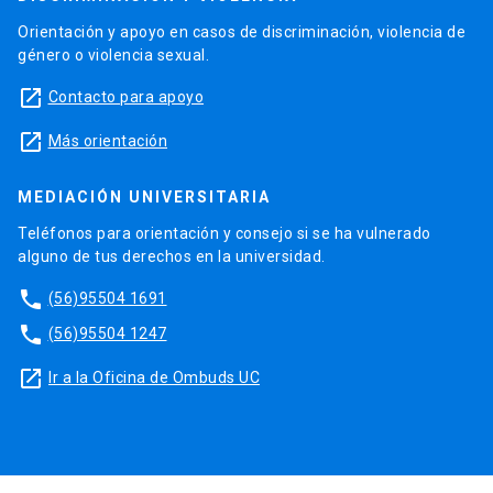
Orientación y apoyo en casos de discriminación, violencia de
género o violencia sexual.
launch
Contacto para apoyo
launch
Más orientación
MEDIACIÓN UNIVERSITARIA
Teléfonos para orientación y consejo si se ha vulnerado
alguno de tus derechos en la universidad.
phone
(56)95504 1691
phone
(56)95504 1247
launch
Ir a la Oficina de Ombuds UC