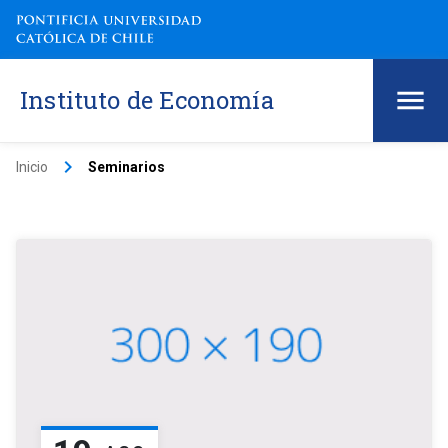
Instituto de Economía
keyboard_arrow_right
Inicio
Seminarios