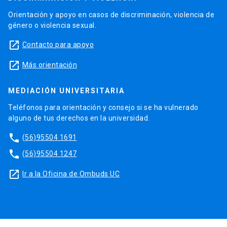
Orientación y apoyo en casos de discriminación, violencia de
género o violencia sexual.
launch
Contacto para apoyo
launch
Más orientación
MEDIACIÓN UNIVERSITARIA
Teléfonos para orientación y consejo si se ha vulnerado
alguno de tus derechos en la universidad.
phone
(56)95504 1691
phone
(56)95504 1247
launch
Ir a la Oficina de Ombuds UC