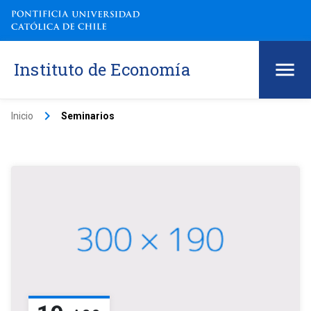
Instituto de Economía
keyboard_arrow_right
Inicio
Seminarios