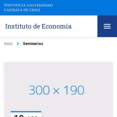
Instituto de Economía
keyboard_arrow_right
Inicio
Seminarios