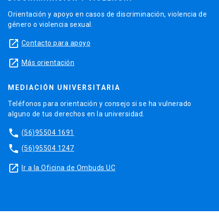
Orientación y apoyo en casos de discriminación, violencia de
género o violencia sexual.
launch
Contacto para apoyo
launch
Más orientación
MEDIACIÓN UNIVERSITARIA
Teléfonos para orientación y consejo si se ha vulnerado
alguno de tus derechos en la universidad.
phone
(56)95504 1691
phone
(56)95504 1247
launch
Ir a la Oficina de Ombuds UC