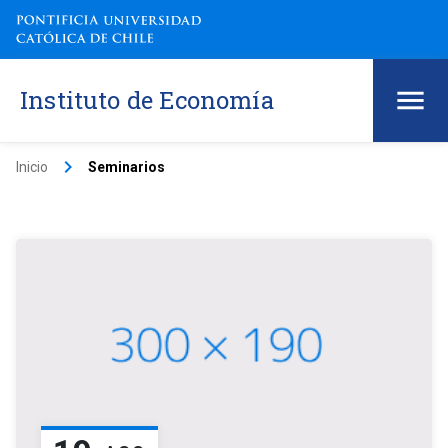
Instituto de Economía
keyboard_arrow_right
Inicio
Seminarios