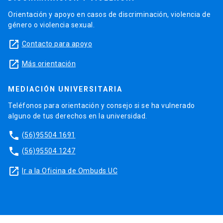
Orientación y apoyo en casos de discriminación, violencia de
género o violencia sexual.
launch
Contacto para apoyo
launch
Más orientación
MEDIACIÓN UNIVERSITARIA
Teléfonos para orientación y consejo si se ha vulnerado
alguno de tus derechos en la universidad.
phone
(56)95504 1691
phone
(56)95504 1247
launch
Ir a la Oficina de Ombuds UC