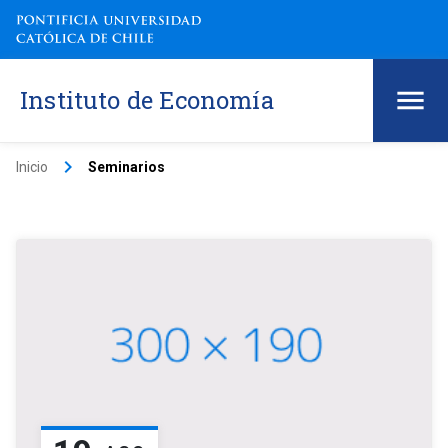
Instituto de Economía
keyboard_arrow_right
Inicio
Seminarios