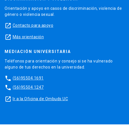
Orientación y apoyo en casos de discriminación, violencia de
género o violencia sexual.
launch
Contacto para apoyo
launch
Más orientación
MEDIACIÓN UNIVERSITARIA
Teléfonos para orientación y consejo si se ha vulnerado
alguno de tus derechos en la universidad.
phone
(56)95504 1691
phone
(56)95504 1247
launch
Ir a la Oficina de Ombuds UC