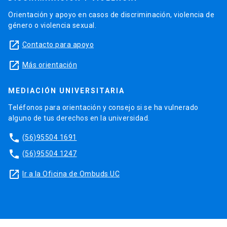
Orientación y apoyo en casos de discriminación, violencia de
género o violencia sexual.
launch
Contacto para apoyo
launch
Más orientación
MEDIACIÓN UNIVERSITARIA
Teléfonos para orientación y consejo si se ha vulnerado
alguno de tus derechos en la universidad.
phone
(56)95504 1691
phone
(56)95504 1247
launch
Ir a la Oficina de Ombuds UC