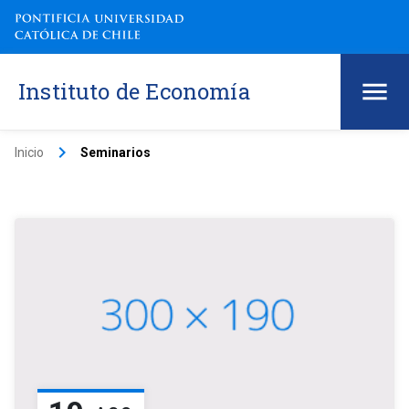
Instituto de Economía
keyboard_arrow_right
Inicio
Seminarios