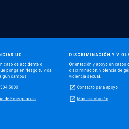
NCIAS UC
DISCRIMINACIÓN Y VIOL
n caso de accidente o
Orientación y apoyo en casos 
que ponga en riesgo tu vida
discriminación, violencia de g
 algún campus.
violencia sexual.
launch
5504 5000
Contacto para apoyo
launch
sitio de Emergencias
Más orientación