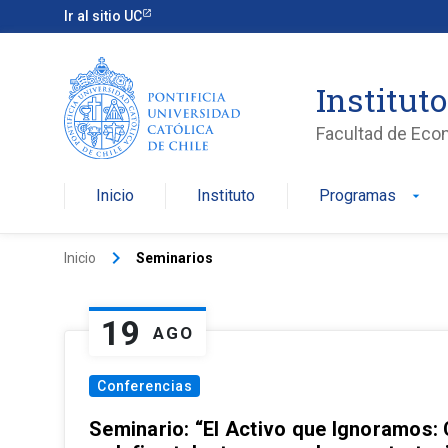
Ir al sitio UC
Institut
Facultad de Eco
Inicio
Instituto
Programas
arrow_drop_down
keyboard_arrow_right
Inicio
Seminarios
19
AGO
Conferencias
Seminario: “El Activo que Ignoramos: