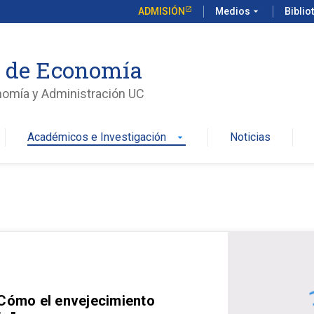
ADMISIÓN
Medios
arrow_drop_down
Biblio
o de Economía
nomía y Administración UC
Académicos e Investigación
Noticias
arrow_drop_down
 Cómo el envejecimiento