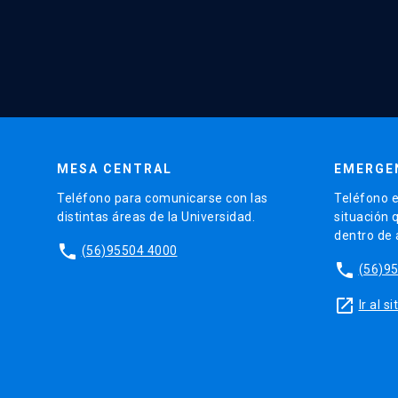
MESA CENTRAL
EMERGE
Teléfono para comunicarse con las
Teléfono e
distintas áreas de la Universidad.
situación 
dentro de
phone
(56)95504 4000
phone
(56)9
launch
Ir al 