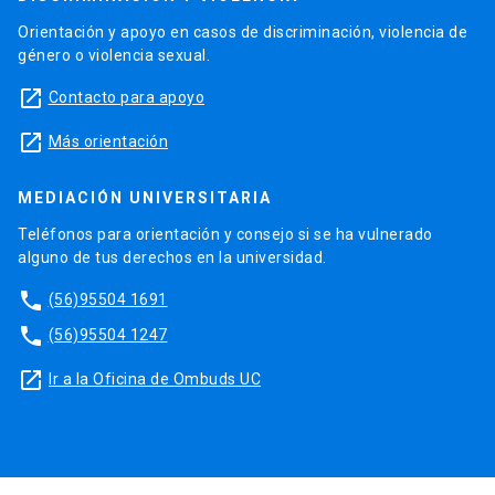
Orientación y apoyo en casos de discriminación, violencia de
género o violencia sexual.
launch
Contacto para apoyo
launch
Más orientación
MEDIACIÓN UNIVERSITARIA
Teléfonos para orientación y consejo si se ha vulnerado
alguno de tus derechos en la universidad.
phone
(56)95504 1691
phone
(56)95504 1247
launch
Ir a la Oficina de Ombuds UC