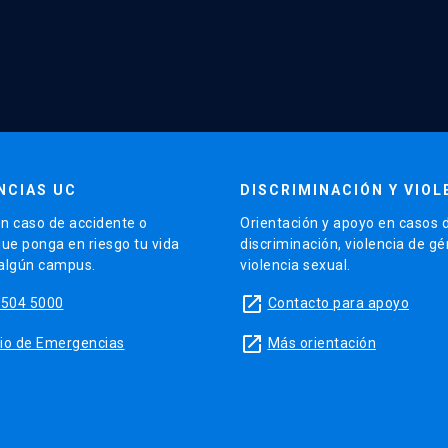
NCIAS UC
DISCRIMINACIÓN Y VIOL
n caso de accidente o
Orientación y apoyo en casos 
que ponga en riesgo tu vida
discriminación, violencia de g
 algún campus.
violencia sexual.
launch
5504 5000
Contacto para apoyo
launch
sitio de Emergencias
Más orientación