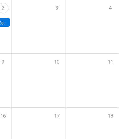
3
4
2
ile y UC
9
10
11
16
17
18