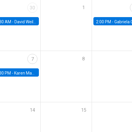
1
30
30 AM -
David Weil, Brown University
2:00 PM -
Gabriela Contreras, Banco Central de Ch
8
7
30 PM -
Karen Macours, Paris School of Economics
14
15