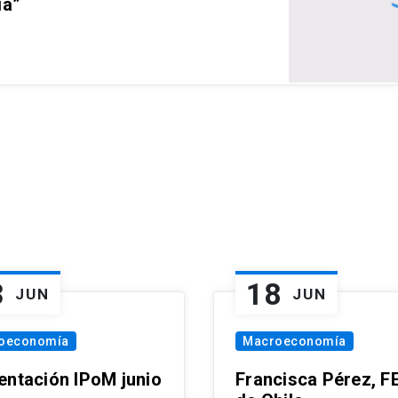
ia”
3
18
JUN
JUN
oeconomía
Macroeconomía
entación IPoM junio
Francisca Pérez, F