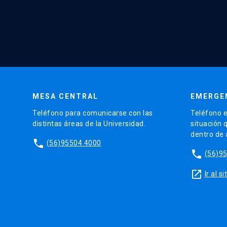
MESA CENTRAL
EMERGE
Teléfono para comunicarse con las
Teléfono e
distintas áreas de la Universidad.
situación 
dentro de
phone
(56)95504 4000
phone
(56)9
launch
Ir al 