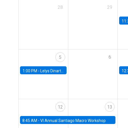
28
29
11:
6
5
1:00 PM -
Lelys Dinarte, Banco Mundial
12:
12
13
8:45 AM -
VI Annual Santiago Macro Workshop