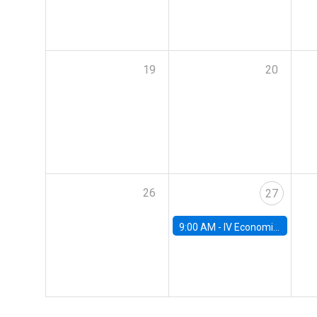
19
20
26
27
9:00 AM -
IV Economics Alumni Workshop