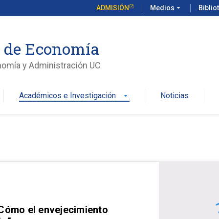
ADMISIÓN
Medios
arrow_drop_down
Biblio
o de Economía
nomía y Administración UC
Académicos e Investigación
Noticias
arrow_drop_down
 Cómo el envejecimiento