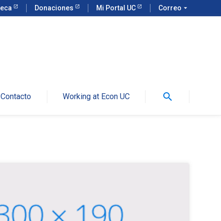
teca
Donaciones
Mi Portal UC
Correo
arrow_drop_down
search
Contacto
Working at Econ UC