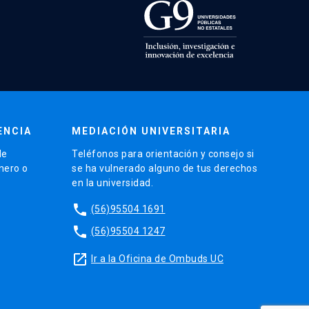
ENCIA
MEDIACIÓN UNIVERSITARIA
de
Teléfonos para orientación y consejo si
énero o
se ha vulnerado alguno de tus derechos
en la universidad.
phone
(56)95504 1691
phone
(56)95504 1247
launch
Ir a la Oficina de Ombuds UC