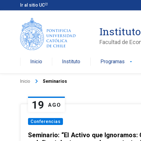
Ir al sitio UC
Institut
Facultad de Eco
Inicio
Instituto
Programas
arrow_drop_down
keyboard_arrow_right
Inicio
Seminarios
19
AGO
Conferencias
Seminario: “El Activo que Ignoramos: