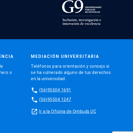
ENCIA
MEDIACIÓN UNIVERSITARIA
de
Teléfonos para orientación y consejo si
énero o
se ha vulnerado alguno de tus derechos
en la universidad.
phone
(56)95504 1691
phone
(56)95504 1247
launch
Ir a la Oficina de Ombuds UC