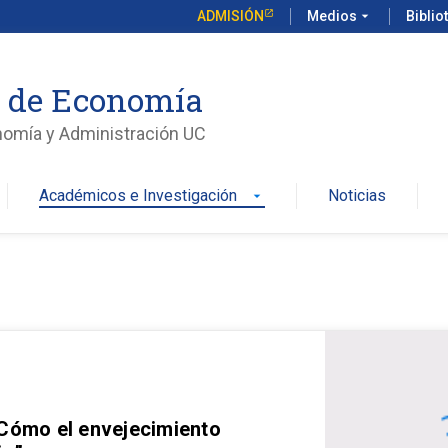
ADMISIÓN
Medios
arrow_drop_down
Biblio
o de Economía
nomía y Administración UC
Académicos e Investigación
Noticias
arrow_drop_down
 Cómo el envejecimiento