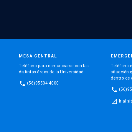
MESA CENTRAL
EMERGE
Teléfono para comunicarse con las
Teléfono e
distintas áreas de la Universidad.
situación 
dentro de
phone
(56)95504 4000
phone
(56)9
launch
Ir al 