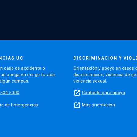
NCIAS UC
DISCRIMINACIÓN Y VIOL
n caso de accidente o
Orientación y apoyo en casos 
que ponga en riesgo tu vida
discriminación, violencia de g
 algún campus.
violencia sexual.
launch
5504 5000
Contacto para apoyo
launch
sitio de Emergencias
Más orientación