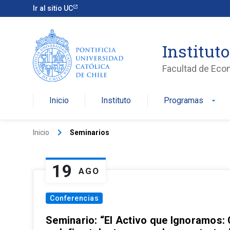
Ir al sitio UC
Institut
Facultad de Eco
Inicio
Instituto
Programas
arrow_drop_down
keyboard_arrow_right
Inicio
Seminarios
19
AGO
Conferencias
Seminario: “El Activo que Ignoramos: