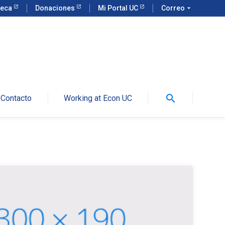
teca
Donaciones
Mi Portal UC
Correo
arrow_drop_down
search
Contacto
Working at Econ UC