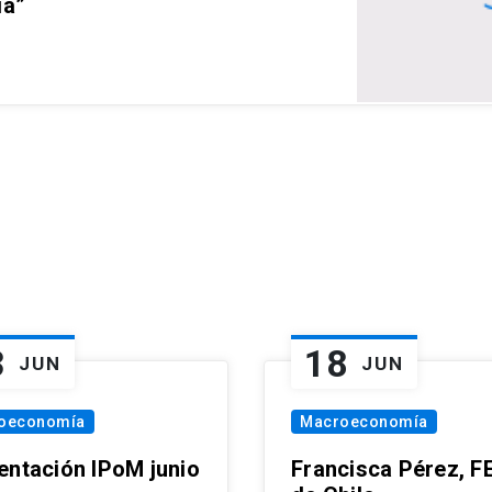
ia”
3
18
JUN
JUN
oeconomía
Macroeconomía
entación IPoM junio
Francisca Pérez, F