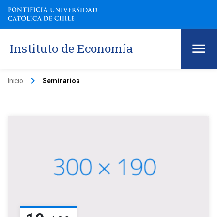
Instituto de Economía
keyboard_arrow_right
Inicio
Seminarios