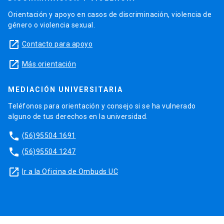
Orientación y apoyo en casos de discriminación, violencia de
género o violencia sexual.
launch
Contacto para apoyo
launch
Más orientación
MEDIACIÓN UNIVERSITARIA
Teléfonos para orientación y consejo si se ha vulnerado
alguno de tus derechos en la universidad.
phone
(56)95504 1691
phone
(56)95504 1247
launch
Ir a la Oficina de Ombuds UC