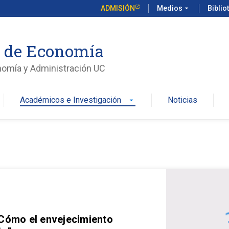
ADMISIÓN
Medios
arrow_drop_down
Biblio
o de Economía
nomía y Administración UC
Académicos e Investigación
Noticias
arrow_drop_down
 Cómo el envejecimiento