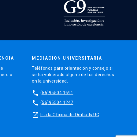
ENCIA
MEDIACIÓN UNIVERSITARIA
de
Teléfonos para orientación y consejo si
énero o
se ha vulnerado alguno de tus derechos
en la universidad.
phone
(56)95504 1691
phone
(56)95504 1247
launch
Ir a la Oficina de Ombuds UC