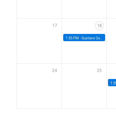
17
18
1:35 PM -
Gustavo González, Banco Central de Chile
24
25
1:3