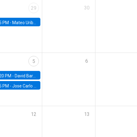
30
29
5 PM -
Mateo Uribe-Castro, Universidad de los Andes (Colombia)
6
5
20 PM -
David Bardey, Universidad de los Andes - CEDE
5 PM -
Jose Carlo Bermudez, UC (ME) & World Bank
12
13