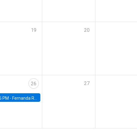
19
20
27
26
5 PM -
Fernanda Rojas Ampuero, University of Wisconsin-Madison