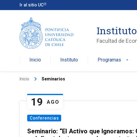
Ir al sitio UC
Institut
Facultad de Eco
Inicio
Instituto
Programas
arrow_drop_down
keyboard_arrow_right
Inicio
Seminarios
19
AGO
Conferencias
Seminario: “El Activo que Ignoramos: