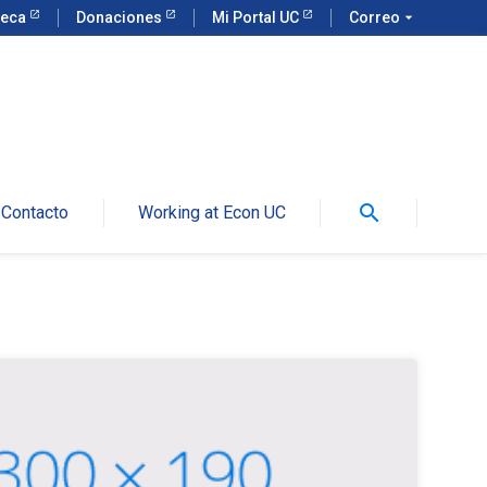
teca
Donaciones
Mi Portal UC
Correo
arrow_drop_down
search
Contacto
Working at Econ UC