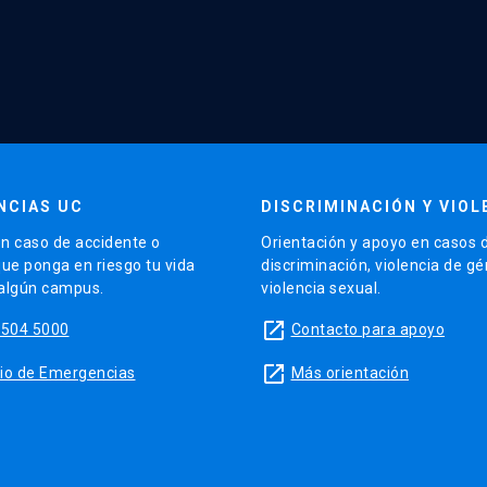
NCIAS UC
DISCRIMINACIÓN Y VIOL
n caso de accidente o
Orientación y apoyo en casos 
que ponga en riesgo tu vida
discriminación, violencia de g
 algún campus.
violencia sexual.
launch
5504 5000
Contacto para apoyo
launch
sitio de Emergencias
Más orientación