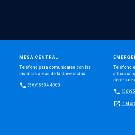
MESA CENTRAL
EMERGE
Teléfono para comunicarse con las
Teléfono e
distintas áreas de la Universidad.
situación 
dentro de
phone
(56)95504 4000
phone
(56)9
launch
Ir al 