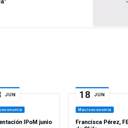
ia”
3
18
JUN
JUN
oeconomía
Macroeconomía
entación IPoM junio
Francisca Pérez, F