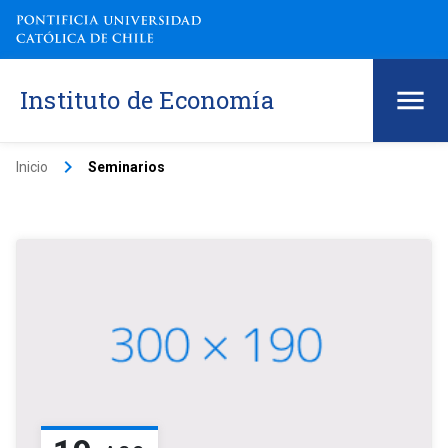
Instituto de Economía
keyboard_arrow_right
Inicio
Seminarios