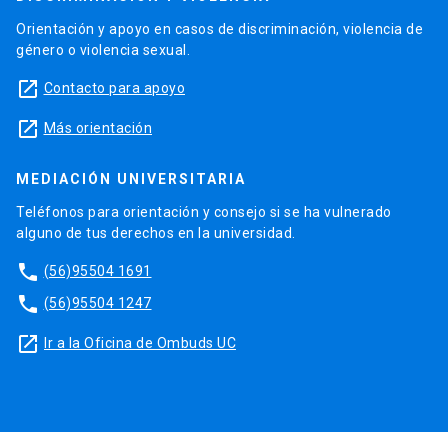
Orientación y apoyo en casos de discriminación, violencia de
género o violencia sexual.
launch
Contacto para apoyo
launch
Más orientación
MEDIACIÓN UNIVERSITARIA
Teléfonos para orientación y consejo si se ha vulnerado
alguno de tus derechos en la universidad.
phone
(56)95504 1691
phone
(56)95504 1247
launch
Ir a la Oficina de Ombuds UC