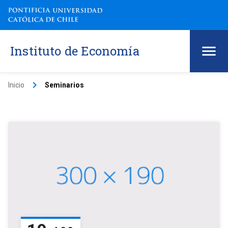
Instituto de Economía
keyboard_arrow_right
Inicio
Seminarios