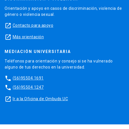
Orientación y apoyo en casos de discriminación, violencia de
género o violencia sexual.
launch
Contacto para apoyo
launch
Más orientación
MEDIACIÓN UNIVERSITARIA
Teléfonos para orientación y consejo si se ha vulnerado
alguno de tus derechos en la universidad.
phone
(56)95504 1691
phone
(56)95504 1247
launch
Ir a la Oficina de Ombuds UC