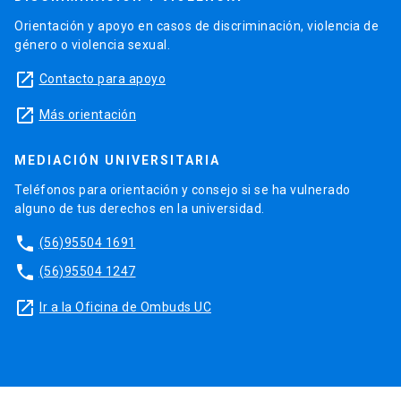
Orientación y apoyo en casos de discriminación, violencia de
género o violencia sexual.
launch
Contacto para apoyo
launch
Más orientación
MEDIACIÓN UNIVERSITARIA
Teléfonos para orientación y consejo si se ha vulnerado
alguno de tus derechos en la universidad.
phone
(56)95504 1691
phone
(56)95504 1247
launch
Ir a la Oficina de Ombuds UC