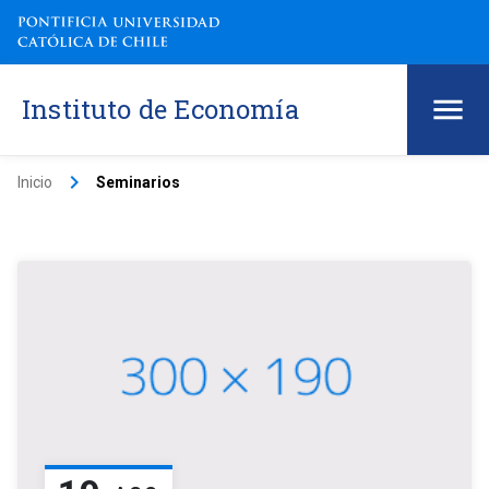
Instituto de Economía
keyboard_arrow_right
Inicio
Seminarios