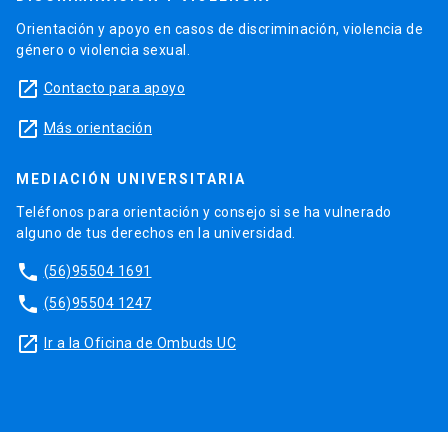
Orientación y apoyo en casos de discriminación, violencia de
género o violencia sexual.
launch
Contacto para apoyo
launch
Más orientación
MEDIACIÓN UNIVERSITARIA
Teléfonos para orientación y consejo si se ha vulnerado
alguno de tus derechos en la universidad.
phone
(56)95504 1691
phone
(56)95504 1247
launch
Ir a la Oficina de Ombuds UC