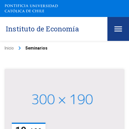
Instituto de Economía
keyboard_arrow_right
Inicio
Seminarios