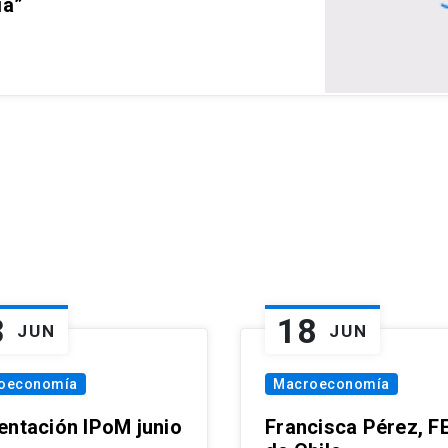
ia”
3
18
JUN
JUN
oeconomía
Macroeconomía
entación IPoM junio
Francisca Pérez, F