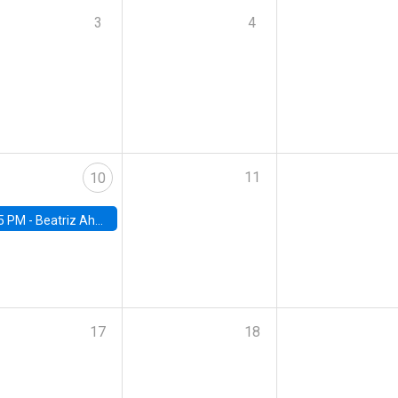
3
4
11
10
5 PM -
Beatriz Ahumada, PhD candidate, Universidad de Pittsburgh
17
18