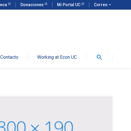
teca
Donaciones
Mi Portal UC
Correo
arrow_drop_down
search
Contacto
Working at Econ UC