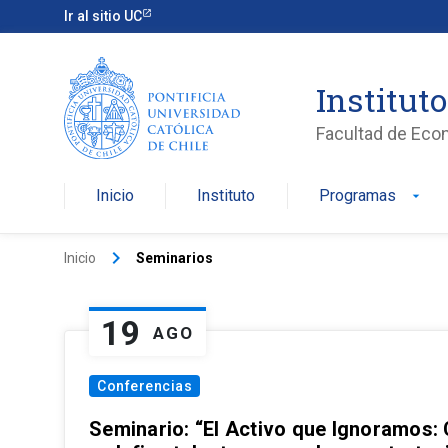
Ir al sitio UC
Institut
Facultad de Eco
Inicio
Instituto
Programas
arrow_drop_down
keyboard_arrow_right
Inicio
Seminarios
19
AGO
Conferencias
Seminario: “El Activo que Ignoramos: