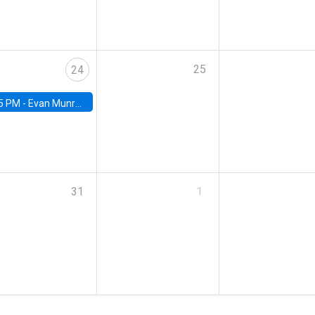
25
24
5 PM -
Evan Munro, Neyman Visiting Assistant Professor in the Department of Statistics at UC Berkeley
31
1