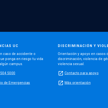
NCIAS UC
DISCRIMINACIÓN Y VIOL
n caso de accidente o
Orientación y apoyo en casos 
que ponga en riesgo tu vida
discriminación, violencia de g
 algún campus.
violencia sexual.
launch
5504 5000
Contacto para apoyo
launch
sitio de Emergencias
Más orientación