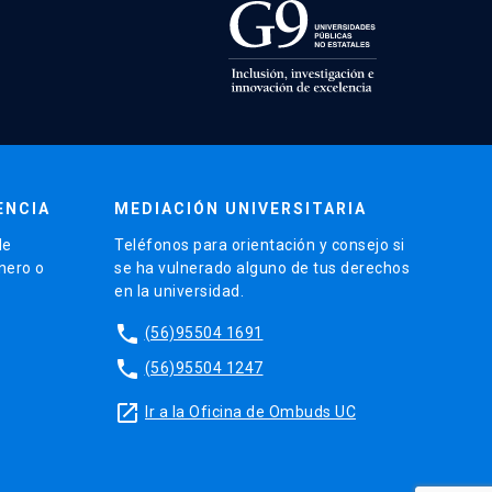
ENCIA
MEDIACIÓN UNIVERSITARIA
de
Teléfonos para orientación y consejo si
énero o
se ha vulnerado alguno de tus derechos
en la universidad.
phone
(56)95504 1691
phone
(56)95504 1247
launch
Ir a la Oficina de Ombuds UC