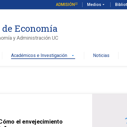
ADMISIÓN
Medios
arrow_drop_down
Biblio
o de Economía
nomía y Administración UC
Académicos e Investigación
Noticias
arrow_drop_down
 Cómo el envejecimiento