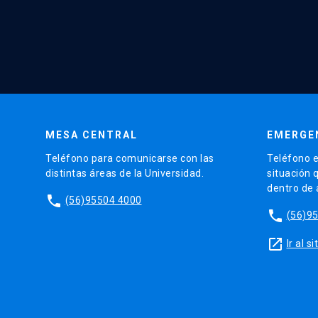
MESA CENTRAL
EMERGE
Teléfono para comunicarse con las
Teléfono e
distintas áreas de la Universidad.
situación 
dentro de
phone
(56)95504 4000
phone
(56)9
launch
Ir al 