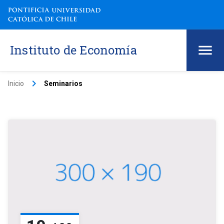
Instituto de Economía
keyboard_arrow_right
Inicio
Seminarios