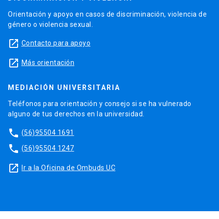
Orientación y apoyo en casos de discriminación, violencia de
género o violencia sexual.
launch
Contacto para apoyo
launch
Más orientación
MEDIACIÓN UNIVERSITARIA
Teléfonos para orientación y consejo si se ha vulnerado
alguno de tus derechos en la universidad.
phone
(56)95504 1691
phone
(56)95504 1247
launch
Ir a la Oficina de Ombuds UC