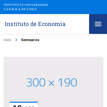
Instituto de Economía
keyboard_arrow_right
Inicio
Seminarios