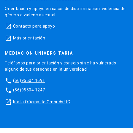
Orientación y apoyo en casos de discriminación, violencia de
género o violencia sexual.
launch
Contacto para apoyo
launch
Más orientación
MEDIACIÓN UNIVERSITARIA
Teléfonos para orientación y consejo si se ha vulnerado
alguno de tus derechos en la universidad.
phone
(56)95504 1691
phone
(56)95504 1247
launch
Ir a la Oficina de Ombuds UC