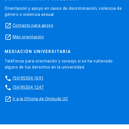
Orientación y apoyo en casos de discriminación, violencia de
género o violencia sexual.
launch
Contacto para apoyo
launch
Más orientación
MEDIACIÓN UNIVERSITARIA
Teléfonos para orientación y consejo si se ha vulnerado
alguno de tus derechos en la universidad.
phone
(56)95504 1691
phone
(56)95504 1247
launch
Ir a la Oficina de Ombuds UC