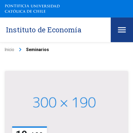
Instituto de Economía
keyboard_arrow_right
Inicio
Seminarios