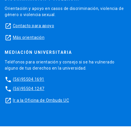
Orientación y apoyo en casos de discriminación, violencia de
género o violencia sexual.
launch
Contacto para apoyo
launch
Más orientación
MEDIACIÓN UNIVERSITARIA
Teléfonos para orientación y consejo si se ha vulnerado
alguno de tus derechos en la universidad.
phone
(56)95504 1691
phone
(56)95504 1247
launch
Ir a la Oficina de Ombuds UC