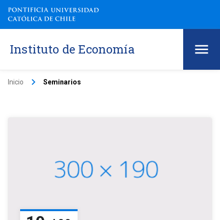
Instituto de Economía
keyboard_arrow_right
Inicio
Seminarios