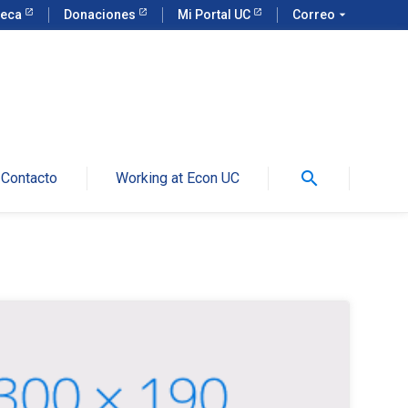
teca
Donaciones
Mi Portal UC
Correo
arrow_drop_down
search
Contacto
Working at Econ UC