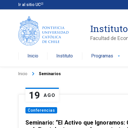
Ir al sitio UC
Institut
Facultad de Eco
Inicio
Instituto
Programas
arrow_drop_down
keyboard_arrow_right
Inicio
Seminarios
19
AGO
Conferencias
Seminario: “El Activo que Ignoramos: