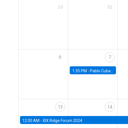
29
30
6
7
1:35 PM -
Pablo Cuba, FED Board
13
14
12:00 AM -
XIX Ridge Forum 2024