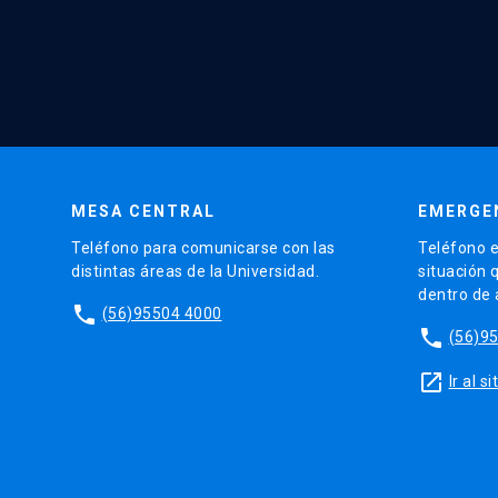
MESA CENTRAL
EMERGE
Teléfono para comunicarse con las
Teléfono e
distintas áreas de la Universidad.
situación 
dentro de
phone
(56)95504 4000
phone
(56)9
launch
Ir al 