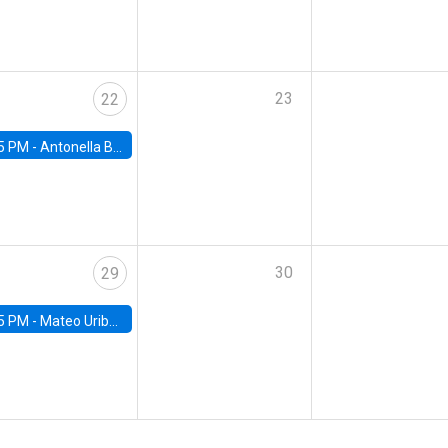
23
22
5 PM -
Antonella Bancalari, Institute for Fiscal Studies (IFS) and Research Associate at University College London (UCL)
30
29
5 PM -
Mateo Uribe-Castro, Universidad de los Andes (Colombia)