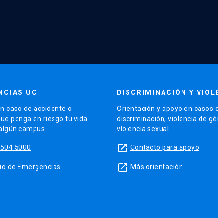
NCIAS UC
DISCRIMINACIÓN Y VIOL
n caso de accidente o
Orientación y apoyo en casos 
que ponga en riesgo tu vida
discriminación, violencia de g
 algún campus.
violencia sexual.
launch
5504 5000
Contacto para apoyo
launch
sitio de Emergencias
Más orientación