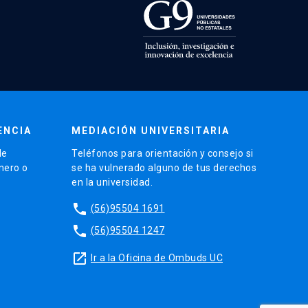
ENCIA
MEDIACIÓN UNIVERSITARIA
de
Teléfonos para orientación y consejo si
énero o
se ha vulnerado alguno de tus derechos
en la universidad.
phone
(56)95504 1691
phone
(56)95504 1247
launch
Ir a la Oficina de Ombuds UC