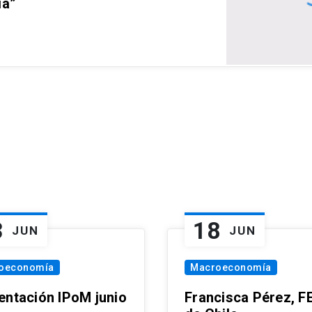
ia”
3
18
JUN
JUN
oeconomía
Macroeconomía
entación IPoM junio
Francisca Pérez, F