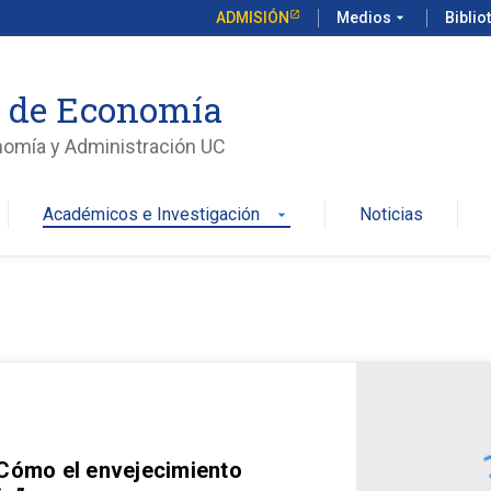
ADMISIÓN
Medios
arrow_drop_down
Biblio
o de Economía
nomía y Administración UC
Académicos e Investigación
Noticias
arrow_drop_down
 Cómo el envejecimiento