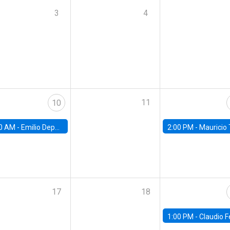
3
4
11
10
0 AM -
Emilio Depetris-Chauvín, Universidad Católica
2:00 PM -
Mauricio Tejada,
17
18
1:00 PM -
Claudio Ferraz, British Col