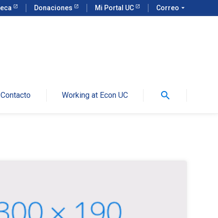
teca
Donaciones
Mi Portal UC
Correo
arrow_drop_down
search
Contacto
Working at Econ UC