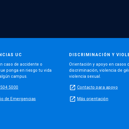
NCIAS UC
DISCRIMINACIÓN Y VIOL
n caso de accidente o
Orientación y apoyo en casos 
que ponga en riesgo tu vida
discriminación, violencia de g
 algún campus.
violencia sexual.
launch
5504 5000
Contacto para apoyo
launch
sitio de Emergencias
Más orientación