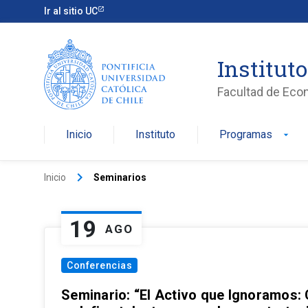
Ir al sitio UC
Institut
Facultad de Eco
Inicio
Instituto
Programas
arrow_drop_down
keyboard_arrow_right
Inicio
Seminarios
19
AGO
Conferencias
Seminario: “El Activo que Ignoramos: