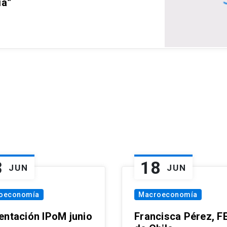
ia”
3
18
JUN
JUN
oeconomía
Macroeconomía
entación IPoM junio
Francisca Pérez, F