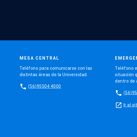
MESA CENTRAL
EMERGE
Teléfono para comunicarse con las
Teléfono e
distintas áreas de la Universidad.
situación 
dentro de
phone
(56)95504 4000
phone
(56)9
launch
Ir al 