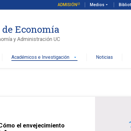
ADMISIÓN
Medios
arrow_drop_down
Biblio
o de Economía
nomía y Administración UC
Académicos e Investigación
Noticias
arrow_drop_down
 Cómo el envejecimiento