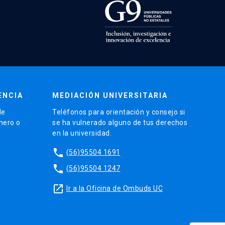
ENCIA
MEDIACIÓN UNIVERSITARIA
de
Teléfonos para orientación y consejo si
énero o
se ha vulnerado alguno de tus derechos
en la universidad.
phone
(56)95504 1691
phone
(56)95504 1247
launch
Ir a la Oficina de Ombuds UC