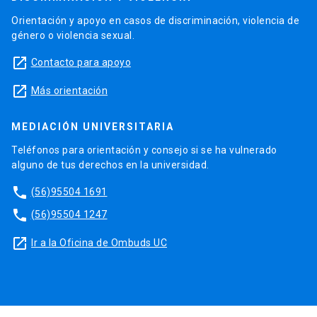
Orientación y apoyo en casos de discriminación, violencia de
género o violencia sexual.
launch
Contacto para apoyo
launch
Más orientación
MEDIACIÓN UNIVERSITARIA
Teléfonos para orientación y consejo si se ha vulnerado
alguno de tus derechos en la universidad.
phone
(56)95504 1691
phone
(56)95504 1247
launch
Ir a la Oficina de Ombuds UC