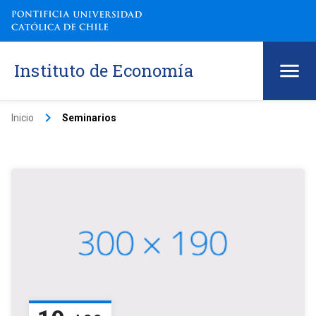
Instituto de Economía
keyboard_arrow_right
Inicio
Seminarios