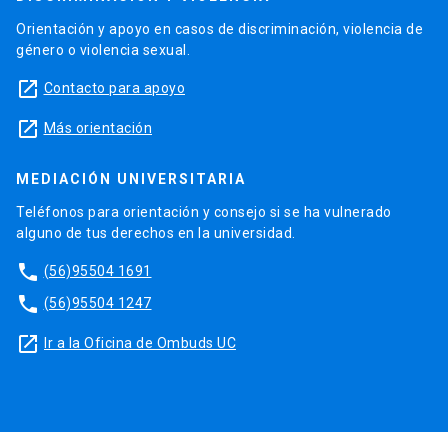
Orientación y apoyo en casos de discriminación, violencia de
género o violencia sexual.
launch
Contacto para apoyo
launch
Más orientación
MEDIACIÓN UNIVERSITARIA
Teléfonos para orientación y consejo si se ha vulnerado
alguno de tus derechos en la universidad.
phone
(56)95504 1691
phone
(56)95504 1247
launch
Ir a la Oficina de Ombuds UC