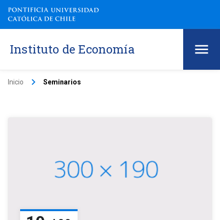
Instituto de Economía
keyboard_arrow_right
Inicio
Seminarios