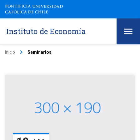
Instituto de Economía
keyboard_arrow_right
Inicio
Seminarios