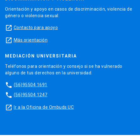
Orientación y apoyo en casos de discriminación, violencia de
género o violencia sexual.
launch
Contacto para apoyo
launch
Más orientación
MEDIACIÓN UNIVERSITARIA
Teléfonos para orientación y consejo si se ha vulnerado
alguno de tus derechos en la universidad.
phone
(56)95504 1691
phone
(56)95504 1247
launch
Ir a la Oficina de Ombuds UC