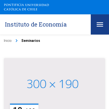
Instituto de Economía
keyboard_arrow_right
Inicio
Seminarios