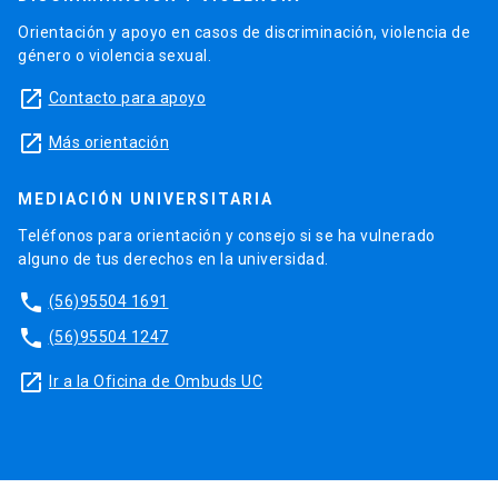
Orientación y apoyo en casos de discriminación, violencia de
género o violencia sexual.
launch
Contacto para apoyo
launch
Más orientación
MEDIACIÓN UNIVERSITARIA
Teléfonos para orientación y consejo si se ha vulnerado
alguno de tus derechos en la universidad.
phone
(56)95504 1691
phone
(56)95504 1247
launch
Ir a la Oficina de Ombuds UC