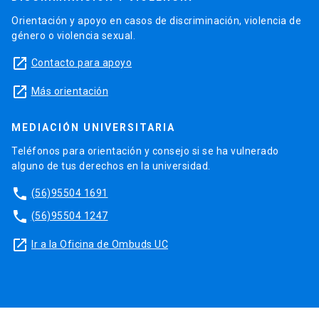
Orientación y apoyo en casos de discriminación, violencia de
género o violencia sexual.
launch
Contacto para apoyo
launch
Más orientación
MEDIACIÓN UNIVERSITARIA
Teléfonos para orientación y consejo si se ha vulnerado
alguno de tus derechos en la universidad.
phone
(56)95504 1691
phone
(56)95504 1247
launch
Ir a la Oficina de Ombuds UC