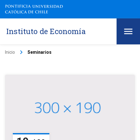
Instituto de Economía
keyboard_arrow_right
Inicio
Seminarios