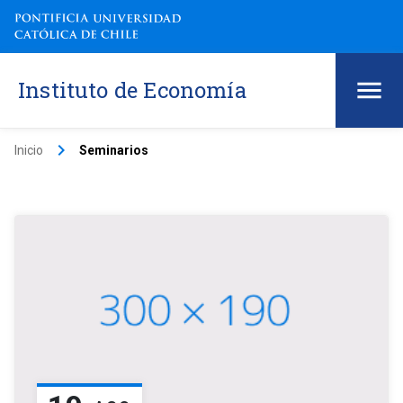
Instituto de Economía
keyboard_arrow_right
Inicio
Seminarios