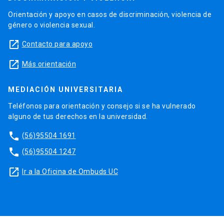
Orientación y apoyo en casos de discriminación, violencia de
género o violencia sexual.
launch
Contacto para apoyo
launch
Más orientación
MEDIACIÓN UNIVERSITARIA
Teléfonos para orientación y consejo si se ha vulnerado
alguno de tus derechos en la universidad.
phone
(56)95504 1691
phone
(56)95504 1247
launch
Ir a la Oficina de Ombuds UC