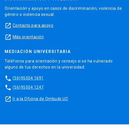
Orientación y apoyo en casos de discriminación, violencia de
género o violencia sexual.
launch
Contacto para apoyo
launch
Más orientación
MEDIACIÓN UNIVERSITARIA
Teléfonos para orientación y consejo si se ha vulnerado
alguno de tus derechos en la universidad.
phone
(56)95504 1691
phone
(56)95504 1247
launch
Ir a la Oficina de Ombuds UC