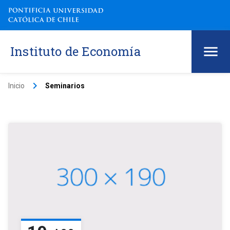
Instituto de Economía
keyboard_arrow_right
Inicio
Seminarios