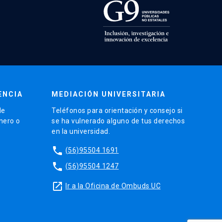
ENCIA
MEDIACIÓN UNIVERSITARIA
de
Teléfonos para orientación y consejo si
énero o
se ha vulnerado alguno de tus derechos
en la universidad.
phone
(56)95504 1691
phone
(56)95504 1247
launch
Ir a la Oficina de Ombuds UC