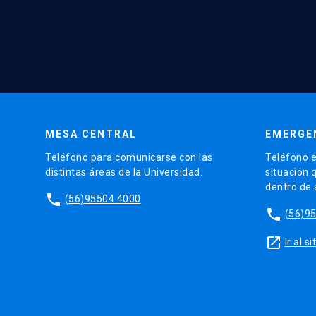
MESA CENTRAL
EMERGE
Teléfono para comunicarse con las
Teléfono e
distintas áreas de la Universidad.
situación 
dentro de
phone
(56)95504 4000
phone
(56)9
launch
Ir al 