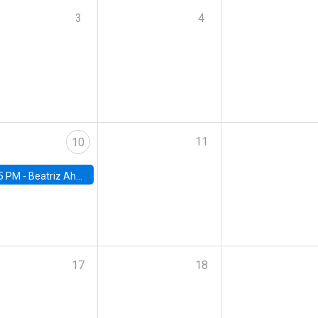
3
4
11
10
5 PM -
Beatriz Ahumada, PhD candidate, Universidad de Pittsburgh
17
18