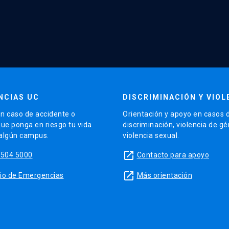
NCIAS UC
DISCRIMINACIÓN Y VIOL
n caso de accidente o
Orientación y apoyo en casos 
que ponga en riesgo tu vida
discriminación, violencia de g
 algún campus.
violencia sexual.
launch
5504 5000
Contacto para apoyo
launch
sitio de Emergencias
Más orientación