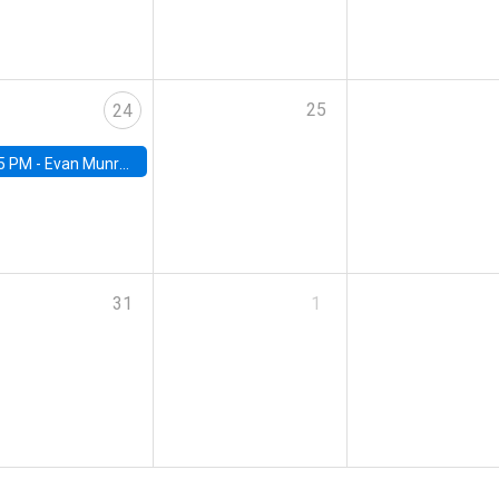
25
24
5 PM -
Evan Munro, Neyman Visiting Assistant Professor in the Department of Statistics at UC Berkeley
31
1