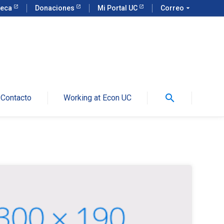
teca
Donaciones
Mi Portal UC
Correo
arrow_drop_down
search
Contacto
Working at Econ UC