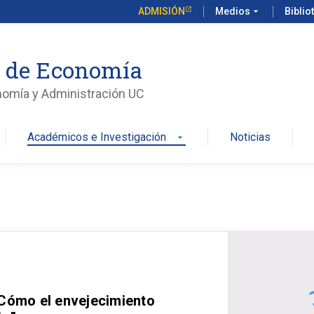
ADMISIÓN
Medios
arrow_drop_down
Biblio
o de Economía
nomía y Administración UC
Académicos e Investigación
Noticias
arrow_drop_down
 Cómo el envejecimiento