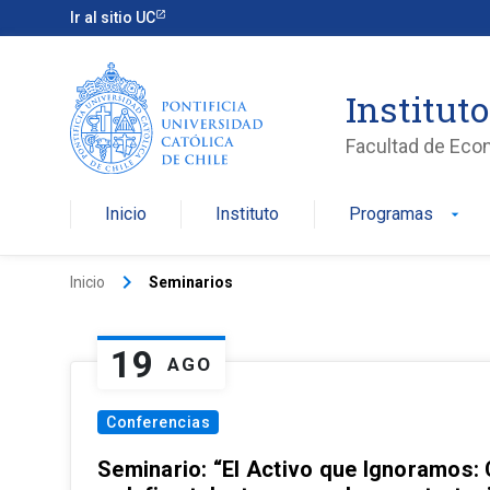
Ir al sitio UC
Institut
Facultad de Eco
Inicio
Instituto
Programas
arrow_drop_down
keyboard_arrow_right
Inicio
Seminarios
19
AGO
Conferencias
Seminario: “El Activo que Ignoramos: