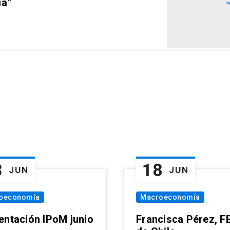
ia”
3
18
JUN
JUN
oeconomía
Macroeconomía
entación IPoM junio
Francisca Pérez, F