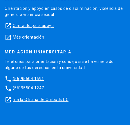
Orientación y apoyo en casos de discriminación, violencia de
género o violencia sexual.
launch
Contacto para apoyo
launch
Más orientación
MEDIACIÓN UNIVERSITARIA
Teléfonos para orientación y consejo si se ha vulnerado
alguno de tus derechos en la universidad.
phone
(56)95504 1691
phone
(56)95504 1247
launch
Ir a la Oficina de Ombuds UC