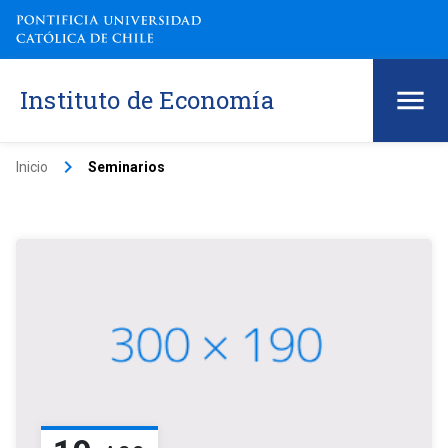
Instituto de Economía
keyboard_arrow_right
Inicio
Seminarios