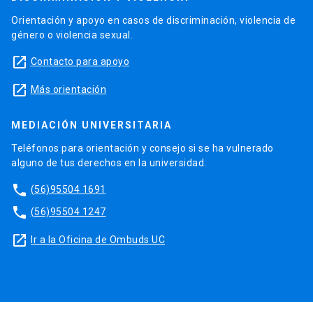
Orientación y apoyo en casos de discriminación, violencia de
género o violencia sexual.
launch
Contacto para apoyo
launch
Más orientación
MEDIACIÓN UNIVERSITARIA
Teléfonos para orientación y consejo si se ha vulnerado
alguno de tus derechos en la universidad.
phone
(56)95504 1691
phone
(56)95504 1247
launch
Ir a la Oficina de Ombuds UC