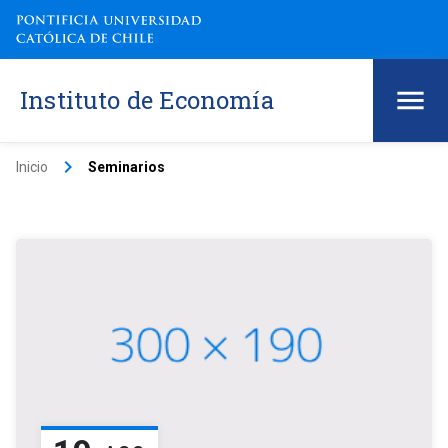
Instituto de Economía
keyboard_arrow_right
Inicio
Seminarios