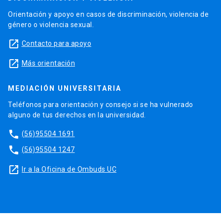
Orientación y apoyo en casos de discriminación, violencia de
género o violencia sexual.
launch
Contacto para apoyo
launch
Más orientación
MEDIACIÓN UNIVERSITARIA
Teléfonos para orientación y consejo si se ha vulnerado
alguno de tus derechos en la universidad.
phone
(56)95504 1691
phone
(56)95504 1247
launch
Ir a la Oficina de Ombuds UC