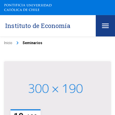
Instituto de Economía
keyboard_arrow_right
Inicio
Seminarios