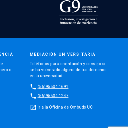
ENCIA
MEDIACIÓN UNIVERSITARIA
de
Teléfonos para orientación y consejo si
énero o
se ha vulnerado alguno de tus derechos
en la universidad.
phone
(56)95504 1691
phone
(56)95504 1247
launch
Ir a la Oficina de Ombuds UC