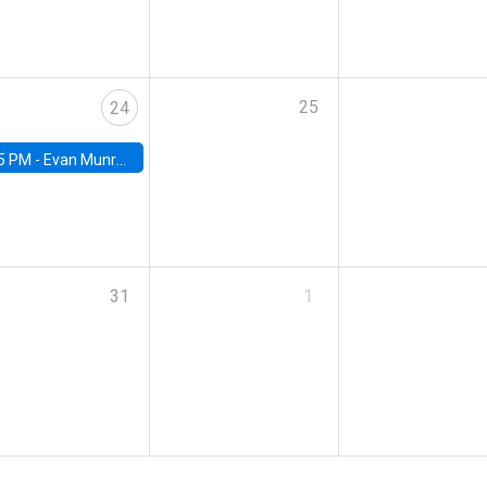
25
24
5 PM -
Evan Munro, Neyman Visiting Assistant Professor in the Department of Statistics at UC Berkeley
31
1