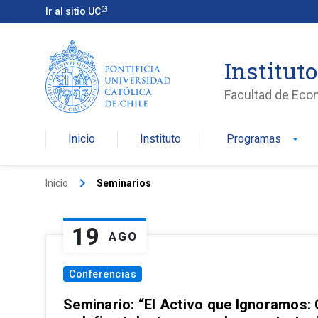
Ir al sitio UC
Institut
Facultad de Eco
Inicio
Instituto
Programas
arrow_drop_down
keyboard_arrow_right
Inicio
Seminarios
19
AGO
Conferencias
Seminario: “El Activo que Ignoramos: