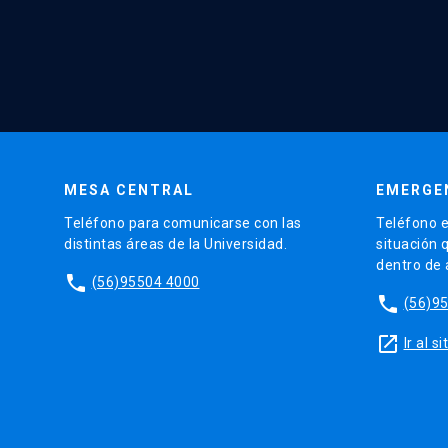
MESA CENTRAL
EMERGE
Teléfono para comunicarse con las
Teléfono e
distintas áreas de la Universidad.
situación 
dentro de
phone
(56)95504 4000
phone
(56)9
launch
Ir al 