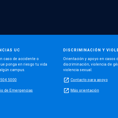
NCIAS UC
DISCRIMINACIÓN Y VIOL
n caso de accidente o
Orientación y apoyo en casos 
que ponga en riesgo tu vida
discriminación, violencia de g
 algún campus.
violencia sexual.
launch
5504 5000
Contacto para apoyo
launch
sitio de Emergencias
Más orientación