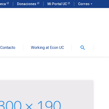
teca
Donaciones
Mi Portal UC
Correo
arrow_drop_down
search
Contacto
Working at Econ UC