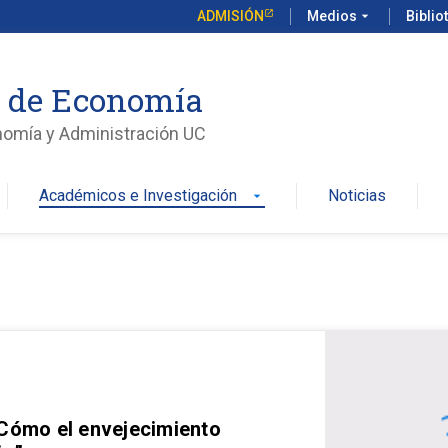
ADMISIÓN
Medios
arrow_drop_down
Biblio
o de Economía
nomía y Administración UC
Académicos e Investigación
Noticias
arrow_drop_down
 Cómo el envejecimiento