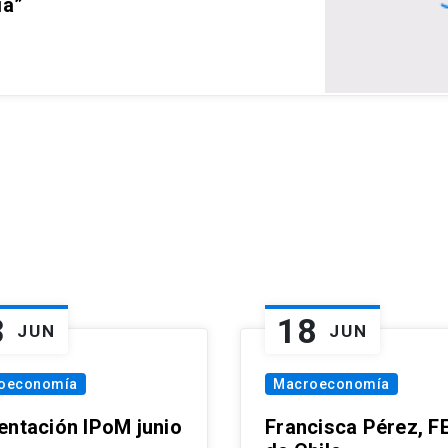
ia”
3
18
JUN
JUN
oeconomía
Macroeconomía
entación IPoM junio
Francisca Pérez, F