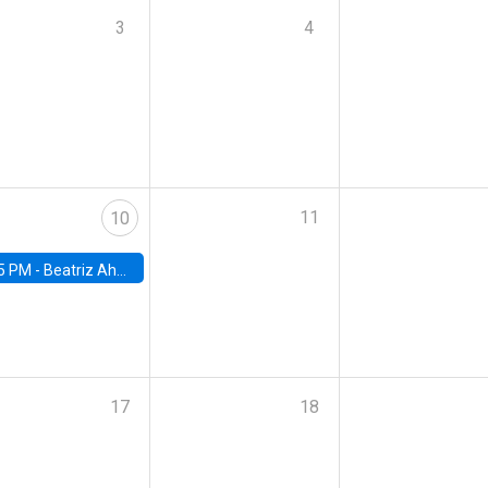
3
4
11
10
5 PM -
Beatriz Ahumada, PhD candidate, Universidad de Pittsburgh
17
18