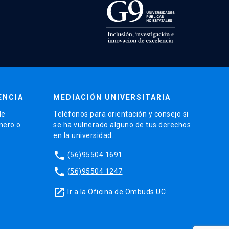
ENCIA
MEDIACIÓN UNIVERSITARIA
de
Teléfonos para orientación y consejo si
énero o
se ha vulnerado alguno de tus derechos
en la universidad.
phone
(56)95504 1691
phone
(56)95504 1247
launch
Ir a la Oficina de Ombuds UC