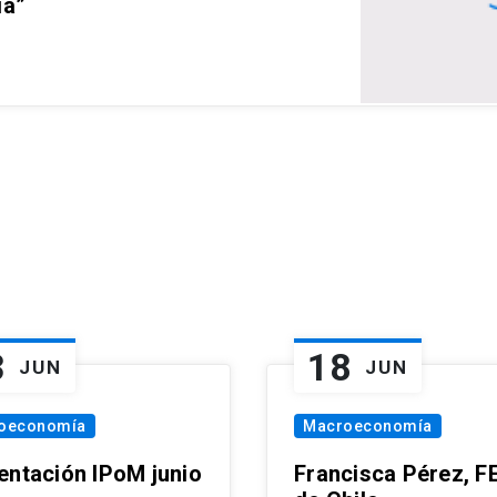
ia”
3
18
JUN
JUN
oeconomía
Macroeconomía
entación IPoM junio
Francisca Pérez, F