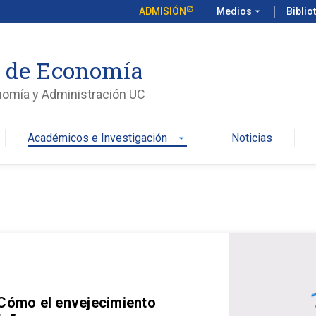
ADMISIÓN
Medios
arrow_drop_down
Biblio
o de Economía
nomía y Administración UC
Académicos e Investigación
Noticias
arrow_drop_down
 Cómo el envejecimiento