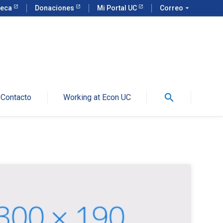
teca
Donaciones
Mi Portal UC
Correo
arrow_drop_down
search
Contacto
Working at Econ UC