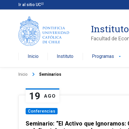
Ir al sitio UC
Institut
Facultad de Eco
Inicio
Instituto
Programas
arrow_drop_down
keyboard_arrow_right
Inicio
Seminarios
19
AGO
Conferencias
Seminario: “El Activo que Ignoramos: