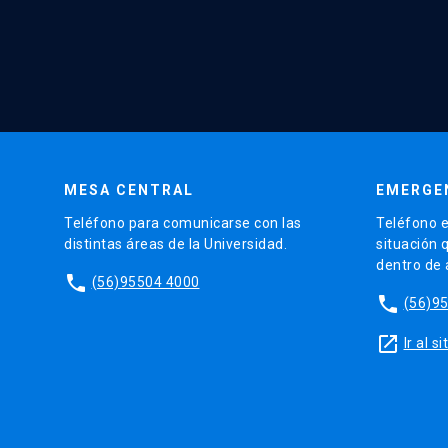
MESA CENTRAL
EMERGE
Teléfono para comunicarse con las
Teléfono e
distintas áreas de la Universidad.
situación 
dentro de
phone
(56)95504 4000
phone
(56)9
launch
Ir al 