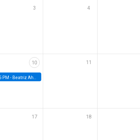
3
4
11
10
5 PM -
Beatriz Ahumada, PhD candidate, Universidad de Pittsburgh
17
18