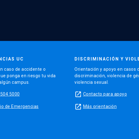
NCIAS UC
DISCRIMINACIÓN Y VIOL
n caso de accidente o
Orientación y apoyo en casos 
que ponga en riesgo tu vida
discriminación, violencia de g
 algún campus.
violencia sexual.
launch
5504 5000
Contacto para apoyo
launch
sitio de Emergencias
Más orientación