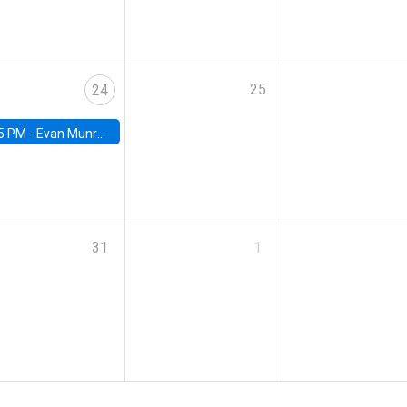
25
24
5 PM -
Evan Munro, Neyman Visiting Assistant Professor in the Department of Statistics at UC Berkeley
31
1