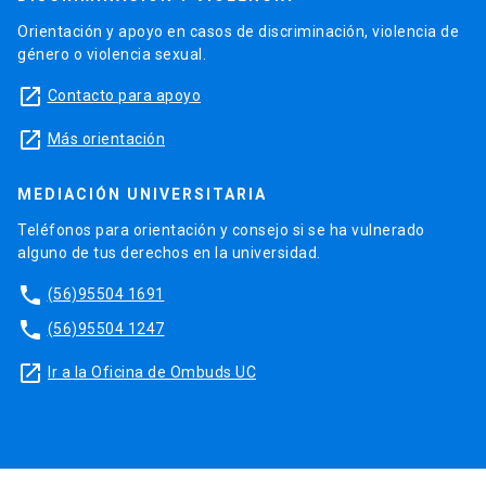
Orientación y apoyo en casos de discriminación, violencia de
género o violencia sexual.
launch
Contacto para apoyo
launch
Más orientación
MEDIACIÓN UNIVERSITARIA
Teléfonos para orientación y consejo si se ha vulnerado
alguno de tus derechos en la universidad.
phone
(56)95504 1691
phone
(56)95504 1247
launch
Ir a la Oficina de Ombuds UC