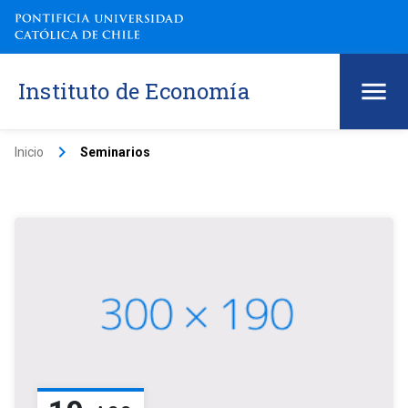
Instituto de Economía
keyboard_arrow_right
Inicio
Seminarios