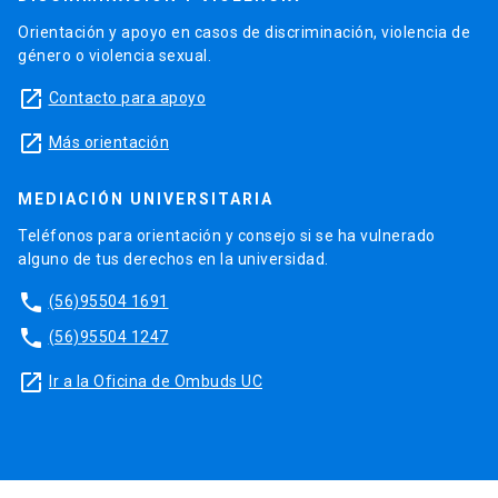
Orientación y apoyo en casos de discriminación, violencia de
género o violencia sexual.
launch
Contacto para apoyo
launch
Más orientación
MEDIACIÓN UNIVERSITARIA
Teléfonos para orientación y consejo si se ha vulnerado
alguno de tus derechos en la universidad.
phone
(56)95504 1691
phone
(56)95504 1247
launch
Ir a la Oficina de Ombuds UC