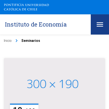
Instituto de Economía
keyboard_arrow_right
Inicio
Seminarios