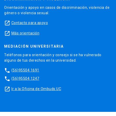
Orientación y apoyo en casos de discriminación, violencia de
género o violencia sexual.
launch
Contacto para apoyo
launch
Más orientación
MEDIACIÓN UNIVERSITARIA
Teléfonos para orientación y consejo si se ha vulnerado
alguno de tus derechos en la universidad.
phone
(56)95504 1691
phone
(56)95504 1247
launch
Ir a la Oficina de Ombuds UC