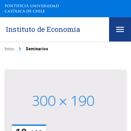
Instituto de Economía
keyboard_arrow_right
Inicio
Seminarios