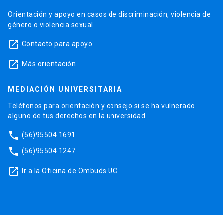
Orientación y apoyo en casos de discriminación, violencia de
género o violencia sexual.
launch
Contacto para apoyo
launch
Más orientación
MEDIACIÓN UNIVERSITARIA
Teléfonos para orientación y consejo si se ha vulnerado
alguno de tus derechos en la universidad.
phone
(56)95504 1691
phone
(56)95504 1247
launch
Ir a la Oficina de Ombuds UC