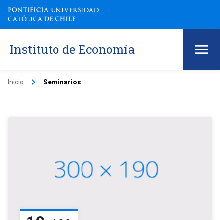
Instituto de Economía
keyboard_arrow_right
Inicio
Seminarios