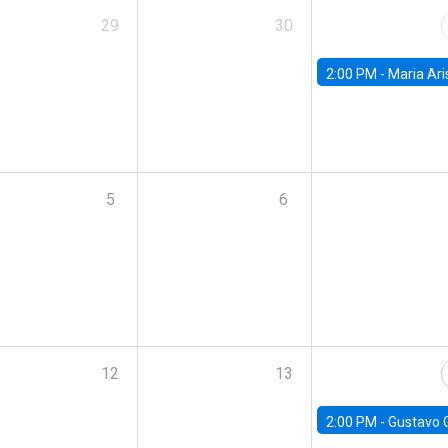
29
30
2:00 PM -
Maria Aristizabal-Ramirez, FED
5
6
12
13
2:00 PM -
Gustavo González - Banco Central d