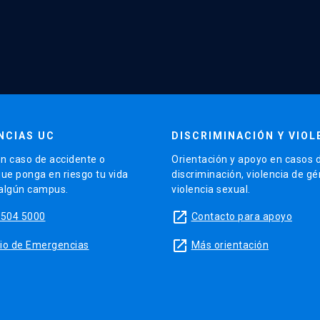
NCIAS UC
DISCRIMINACIÓN Y VIOL
n caso de accidente o
Orientación y apoyo en casos 
que ponga en riesgo tu vida
discriminación, violencia de g
 algún campus.
violencia sexual.
launch
5504 5000
Contacto para apoyo
launch
sitio de Emergencias
Más orientación