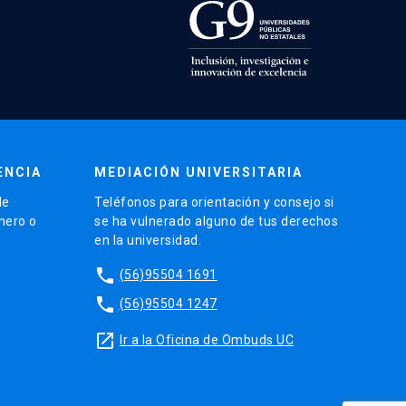
ENCIA
MEDIACIÓN UNIVERSITARIA
de
Teléfonos para orientación y consejo si
énero o
se ha vulnerado alguno de tus derechos
en la universidad.
phone
(56)95504 1691
phone
(56)95504 1247
launch
Ir a la Oficina de Ombuds UC