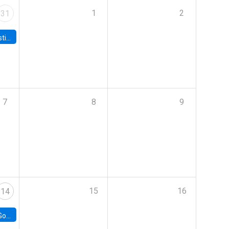
1
2
31
 Board
7
8
9
15
16
14
e Chile