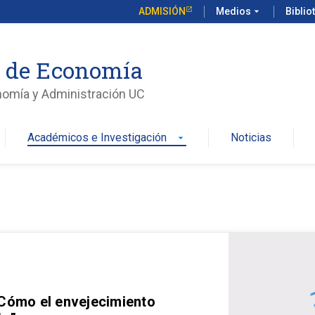
ADMISIÓN
Medios
arrow_drop_down
Biblio
o de Economía
nomía y Administración UC
Académicos e Investigación
Noticias
arrow_drop_down
 Cómo el envejecimiento