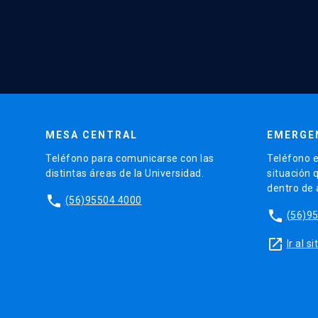
MESA CENTRAL
EMERGE
Teléfono para comunicarse con las
Teléfono e
distintas áreas de la Universidad.
situación 
dentro de
phone
(56)95504 4000
phone
(56)9
launch
Ir al 