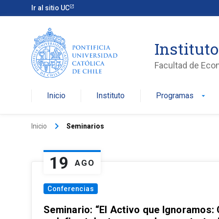
Ir al sitio UC
Institut
Facultad de Eco
Inicio
Instituto
Programas
arrow_drop_down
keyboard_arrow_right
Inicio
Seminarios
19
AGO
Conferencias
Seminario: “El Activo que Ignoramos: