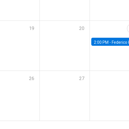
19
20
2:00 PM -
Federico Huneeus - Banco Central de C
26
27