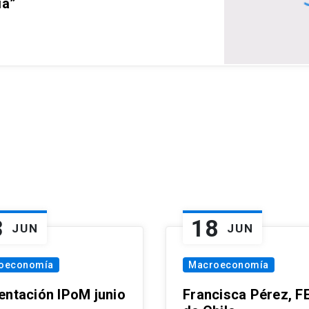
ia”
3
18
JUN
JUN
oeconomía
Macroeconomía
entación IPoM junio
Francisca Pérez, F