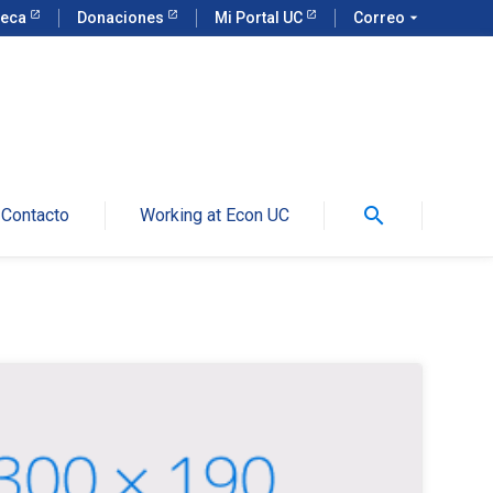
teca
Donaciones
Mi Portal UC
Correo
arrow_drop_down
search
Contacto
Working at Econ UC