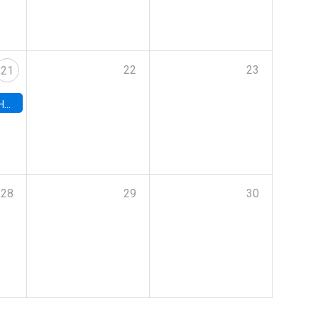
22
23
21
hile
28
29
30