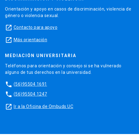
Orientación y apoyo en casos de discriminación, violencia de
género o violencia sexual.
launch
Contacto para apoyo
launch
Más orientación
MEDIACIÓN UNIVERSITARIA
Teléfonos para orientación y consejo si se ha vulnerado
alguno de tus derechos en la universidad.
phone
(56)95504 1691
phone
(56)95504 1247
launch
Ir a la Oficina de Ombuds UC