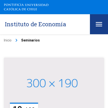
Instituto de Economía
keyboard_arrow_right
Inicio
Seminarios