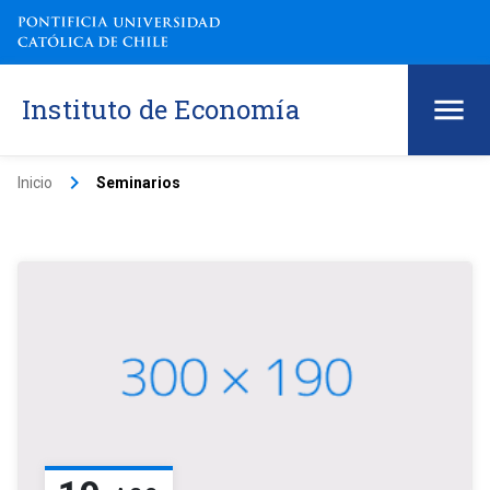
Instituto de Economía
keyboard_arrow_right
Inicio
Seminarios