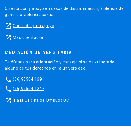
Orientación y apoyo en casos de discriminación, violencia de
género o violencia sexual.
launch
Contacto para apoyo
launch
Más orientación
MEDIACIÓN UNIVERSITARIA
Teléfonos para orientación y consejo si se ha vulnerado
alguno de tus derechos en la universidad.
phone
(56)95504 1691
phone
(56)95504 1247
launch
Ir a la Oficina de Ombuds UC